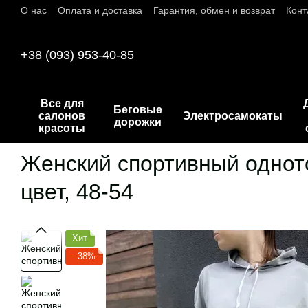
О нас
Оплата и доставка
Гарантия, обмен и возврат
Конт
Перейти к основному контенту
+38 (093) 953-40-85
Все для
Беговые
салонов
Электросамокаты
дорожки
красоты
Женский спортивный одното
цвет, 48-54
Хит
−38%