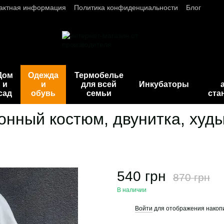
актная информация
Политика конфиденциальности
Блог
Дом
Одежда
Термобелье
и
и
для всей
Инкубаторы
сад
обувь
семьи
ста
нный костюм, двунитка, худы
540 грн
870 грн
В наличии
Войти
для отображения накопи
%