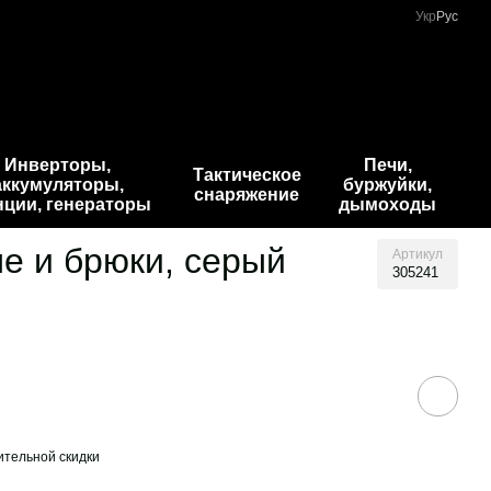
Укр
Рус
Инверторы,
Печи,
Тактическое
аккумуляторы,
буржуйки,
снаряжение
нции, генераторы
дымоходы
е и брюки, серый
Артикул
305241
тельной скидки