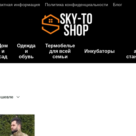
актная информация
Политика конфиденциальности
Блог
Дом
Одежда
Термобелье
и
и
для всей
Инкубаторы
сад
обувь
семьи
ста
ешевле