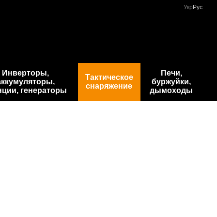
Укр
Рус
Инверторы,
Печи,
Тактическое
аккумуляторы,
буржуйки,
снаряжение
нции, генераторы
дымоходы