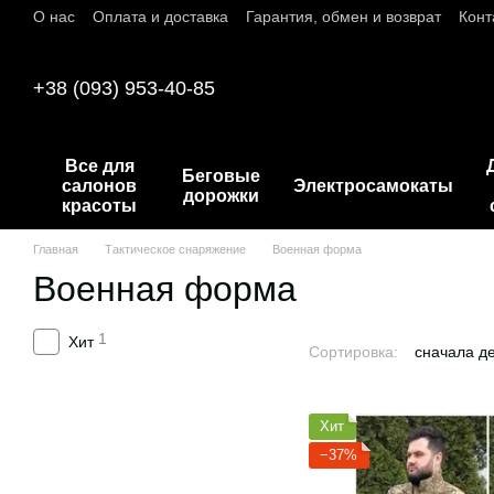
О нас
Оплата и доставка
Гарантия, обмен и возврат
Конт
Перейти к основному контенту
+38 (093) 953-40-85
Все для
Беговые
салонов
Электросамокаты
дорожки
красоты
Главная
Тактическое снаряжение
Военная форма
Военная форма
1
Хит
Сортировка:
сначала д
Хит
−37%