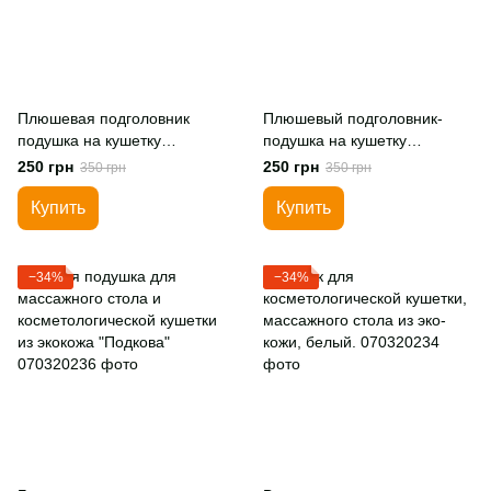
Плюшевая подголовник
Плюшевый подголовник-
подушка на кушетку
подушка на кушетку
"Подкова" изумрудный цвет
"Подкова" черный цвет
250 грн
250 грн
350 грн
350 грн
Купить
Купить
−34%
−34%