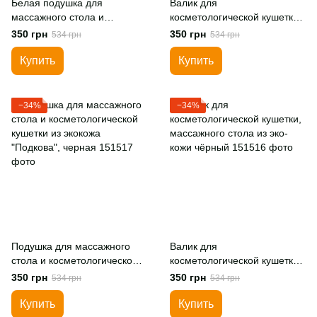
Белая подушка для
Валик для
массажного стола и
косметологической кушетки,
косметологической кушетки
массажного стола из эко-
350 грн
350 грн
534 грн
534 грн
из экокожа "Подкова"
кожи, белый.
Купить
Купить
−34%
−34%
Подушка для массажного
Валик для
стола и косметологической
косметологической кушетки,
кушетки из экокожа
массажного стола из эко-
350 грн
350 грн
534 грн
534 грн
"Подкова", черная
кожи чёрный
Купить
Купить