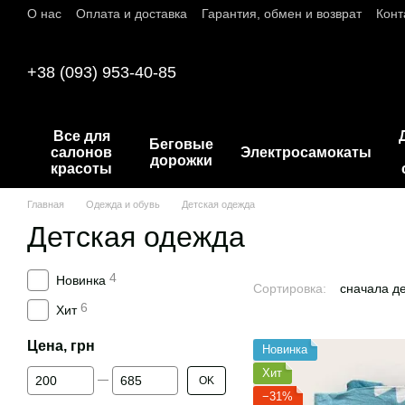
О нас
Оплата и доставка
Гарантия, обмен и возврат
Конт
Перейти к основному контенту
+38 (093) 953-40-85
Все для
Беговые
салонов
Электросамокаты
дорожки
красоты
Главная
Одежда и обувь
Детская одежда
Детская одежда
4
Новинка
Сортировка:
сначала д
6
Хит
Цена, грн
Новинка
От Цена, грн
До Цена, грн
Хит
OK
−31%