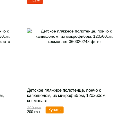
−31%
Детское пляжное полотенце, пончо с
м,
капюшоном, из микрофибры, 120х60см,
космонавт
290 грн
Купить
200 грн