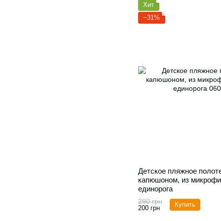
Хит
−31%
Детское пляжное полоте
капюшоном, из микрофи
единорога
290 грн
Купить
200 грн