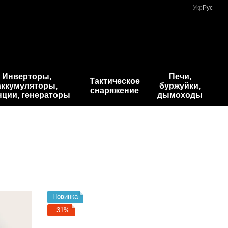
Укр
Рус
Инверторы,
Печи,
Тактическое
аккумуляторы,
буржуйки,
снаряжение
нции, генераторы
дымоходы
Новинка
−31%