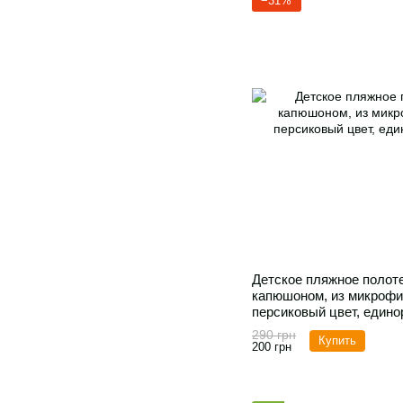
−31%
Детское пляжное полоте
капюшоном, из микрофи
персиковый цвет, едино
290 грн
Купить
200 грн