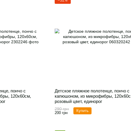
−31%
нце, пончо с
Детское пляжное полотенце, пончо с
бры, 120х60см,
капюшоном, из микрофибры, 120х60с
рог
розовый цвет, единорог
290 грн
Купить
200 грн