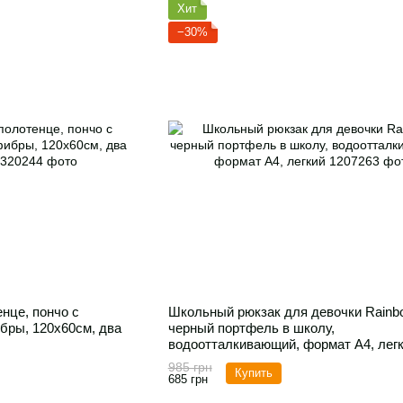
Хит
−30%
нце, пончо с
Школьный рюкзак для девочки Rainb
бры, 120х60см, два
черный портфель в школу,
водоотталкивающий, формат A4, лег
985 грн
Купить
685 грн