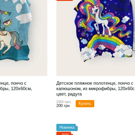
нце, пончо с
Детское пляжное полотенце, пончо с
бры, 120х60см,
капюшоном, из микрофибры, 120х60с
цвет, радуга
290 грн
Купить
200 грн
Новинка