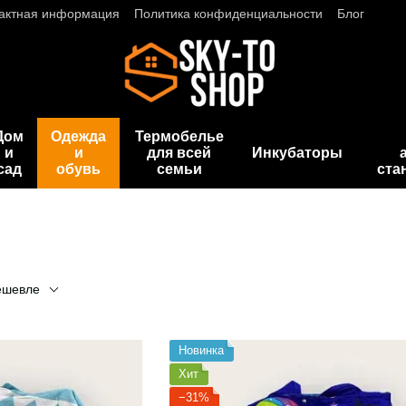
актная информация
Политика конфиденциальности
Блог
Дом
Одежда
Термобелье
и
и
для всей
Инкубаторы
сад
обувь
семьи
ста
ешевле
Новинка
Хит
−31%