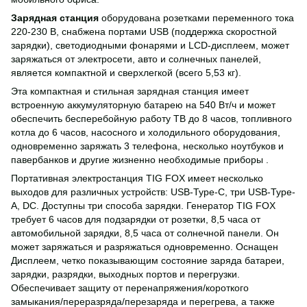
Зарядная станция
оборудована розетками переменного тока
220-230 В, снабжена портами USB (поддержка скоростной
зарядки), светодиодными фонарями и LCD-дисплеем, может
заряжаться от электросети, авто и солнечных панелей,
является компактной и сверхлегкой (всего 5,53 кг).
Эта компактная и стильная зарядная станция имеет
встроенную аккумуляторную батарею на 540 Вт/ч и может
обеспечить бесперебойную работу ТВ до 8 часов, топливного
котла до 6 часов, насосного и холодильного оборудования,
одновременно заряжать 3 телефона, несколько ноутбуков и
павербанков и другие жизненно необходимые приборы .
Портативная электростанция TIG FOX имеет несколько
выходов для различных устройств: USB-Type-C, три USB-Type-
A, DC. Доступны три способа зарядки. Генератор TIG FOX
требует 6 часов для подзарядки от розетки, 8,5 часа от
автомобильной зарядки, 8,5 часа от солнечной панели. Он
может заряжаться и разряжаться одновременно. Оснащен
Дисплеем, четко показывающим состояние заряда батареи,
зарядки, разрядки, выходных портов и перегрузки.
Обеспечивает защиту от перенапряжения/короткого
замыкания/переразряда/перезаряда и перегрева, а также