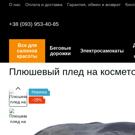
О нас
Оплата и доставка
Гарантия, обмен и возврат
Конт
Перейти к основному контенту
+38 (093) 953-40-85
Все для
Беговые
салонов
Электросамокаты
дорожки
красоты
Плюшевый плед на космето
Новинка
−29%