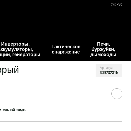
Укр
Рус
Инверторы,
Печи,
Тактическое
аккумуляторы,
буржуйки,
снаряжение
нции, генераторы
дымоходы
ерый
Артикул
609202315
тельной скидки