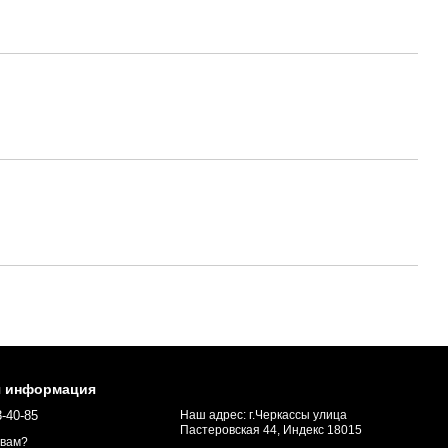
я информация
3-40-85
Наш адрес: г.Черкассы улица
Пастеровская 44, Индекс 18015
 вам?