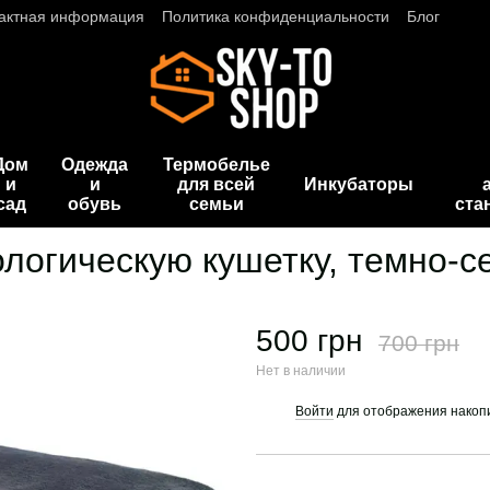
актная информация
Политика конфиденциальности
Блог
Дом
Одежда
Термобелье
и
и
для всей
Инкубаторы
сад
обувь
семьи
ста
логическую кушетку, темно-с
500 грн
700 грн
Нет в наличии
Войти
для отображения накопи
%