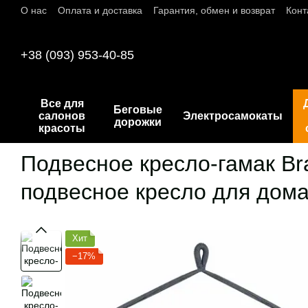
О нас
Оплата и доставка
Гарантия, обмен и возврат
Конт
Перейти к основному контенту
+38 (093) 953-40-85
Все для
Беговые
салонов
Электросамокаты
дорожки
красоты
Подвесное кресло-гамак Br
подвесное кресло для дома
Хит
−17%