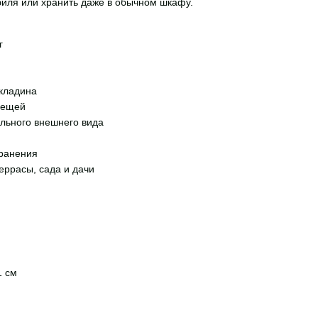
биля или хранить даже в обычном шкафу.
г
екладина
вещей
ильного внешнего вида
хранения
террасы, сада и дачи
1 см