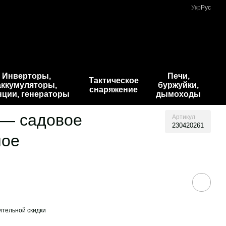
Укр
Рус
Инверторы,
Печи,
Тактическое
аккумуляторы,
буржуйки,
снаряжение
нции, генераторы
дымоходы
и — садовое
Артикул
230420261
лое
тельной скидки