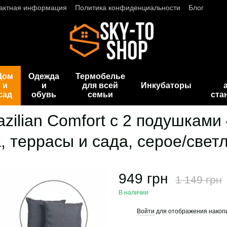
актная информация
Политика конфиденциальности
Блог
Дом
Одежда
Термобелье
и
и
для всей
Инкубаторы
сад
обувь
семьи
ста
azilian Comfort с 2 подушкам
, террасы и сада, серое/свет
949 грн
1 149 грн
В наличии
Войти
для отображения накопи
%