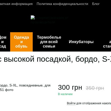
актная информация
Политика конфиденциальности
Блог
Дом
Одежда
Термобелье
и
и
для всей
Инкубаторы
сад
обувь
семьи
ста
с высокой посадкой, бордо, S
300 грн
350 грн
В наличии
Войти
для отображения накопи
%