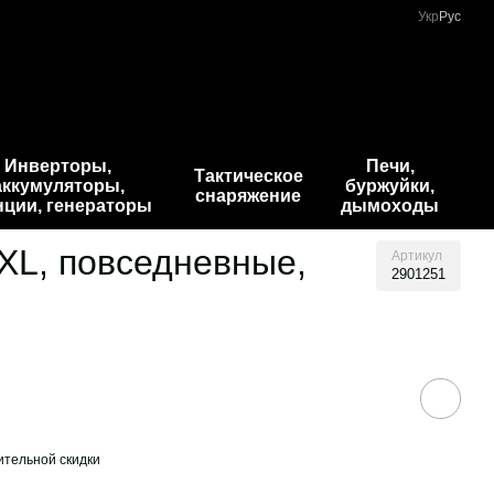
Укр
Рус
Инверторы,
Печи,
Тактическое
аккумуляторы,
буржуйки,
снаряжение
нции, генераторы
дымоходы
-XL, повседневные,
Артикул
2901251
тельной скидки