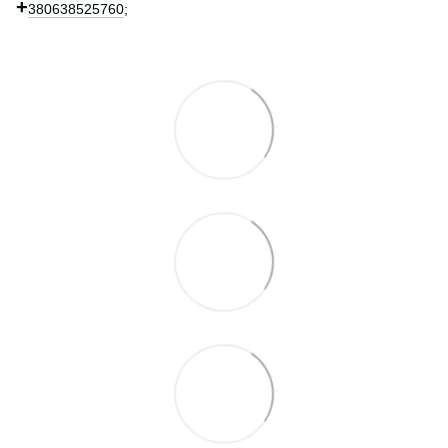
+
380638525760
;