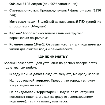
Объем:
6125 литров (при 90% заполнении);
Система очистки:
Производительный фильтр-насос (1136
л/ч);
Материал чаши:
3-слойный армированный ПВХ (устойчив
к проколам и UV-лучам);
Каркас:
Коррозионностойкие стальные трубы с
порошковым покрытием;
Комплектация 16-в-1:
От защитного тента и подстилки до
химии для очистки воды и ремкомплекта.
Где применять?
Бассейн разработан для установки на ровных поверхностях
под открытым небом:
В саду или на даче:
Создайте зону отдыха среди зелени.
На просторной террасе:
Превратите террасу в лаунж-
зону с видом на закат.
На придомовой территории:
Надежная конструкция
позволяет ставить его как на траву (с использованием
подстилки), так и на плитку или песок.