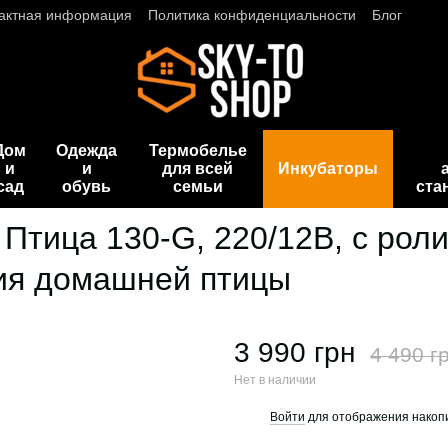
актная информация
Политика конфиденциальности
Блог
Дом
Одежда
Термобелье
и
и
для всей
Инкубаторы
сад
обувь
семьи
ста
 Птица 130-G, 220/12В, с ро
ия домашней птицы
3 990 грн
4 490 г
Нет в наличии
Войти
для отображения накопи
%