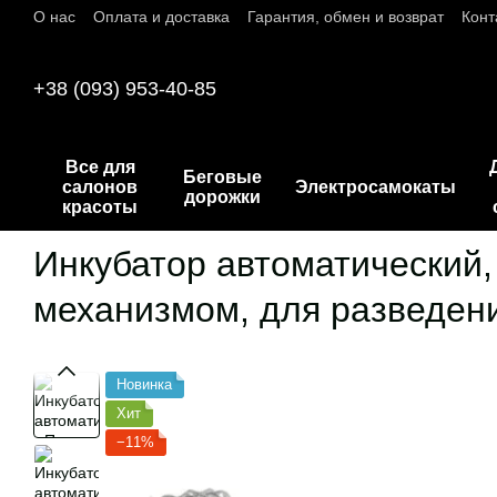
О нас
Оплата и доставка
Гарантия, обмен и возврат
Конт
Перейти к основному контенту
+38 (093) 953-40-85
Все для
Беговые
салонов
Электросамокаты
дорожки
красоты
Инкубатор автоматический,
механизмом, для разведен
Новинка
Хит
−11%