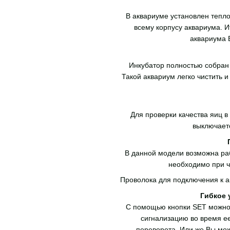
В аквариуме установлен тепло
всему корпусу аквариума. Ит
аквариума 
Инкубатор полностью собран 
Такой аквариум легко чистить 
Для проверки качества яиц в
выключаетс
В данной модели возможна рабо
необходимо при ч
Проволока для подключения к ак
Гибкое 
С помощью кнопки SET можно 
сигнализацию во время е
переворота. Или же Вы мож