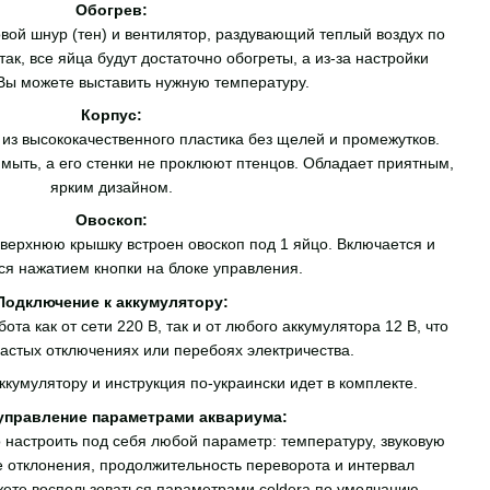
Обогрев:
вой шнур (тен) и вентилятор, раздувающий теплый воздух по
ак, все яйца будут достаточно обогреты, а из-за настройки
Вы можете выставить нужную температуру.
Корпус:
из высококачественного пластика без щелей и промежутков.
и мыть, а его стенки не проклюют птенцов. Обладает приятным,
ярким дизайном.
Овоскоп:
 верхнюю крышку встроен овоскоп под 1 яйцо. Включается и
я нажатием кнопки на блоке управления.
Подключение к аккумулятору:
та как от сети 220 В, так и от любого аккумулятора 12 В, что
астых отключениях или перебоях электричества.
кумулятору и инструкция по-украински идет в комплекте.
управление параметрами аквариума:
настроить под себя любой параметр: температуру, звуковую
е отклонения, продолжительность переворота и интервал
ете воспользоваться параметрами coldera по умолчанию.