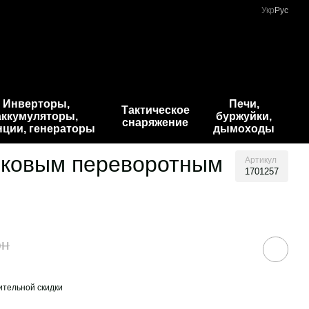
Укр
Рус
Инверторы,
Печи,
Тактическое
аккумуляторы,
буржуйки,
снаряжение
нции, генераторы
дымоходы
ликовым переворотным
Артикул
1701257
рн
тельной скидки