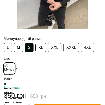
Международный размер
L
M
S
XL
XXL
XXXL
4XL
Цвет
В наличии
350 грн
650 грн