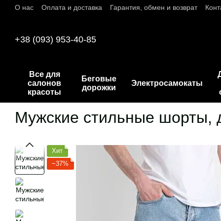
О нас
Оплата и доставка
Гарантия, обмен и возврат
Конт
Перейти к основному контенту
+38 (093) 953-40-85
Все для
Беговые
салонов
Электросамокаты
дорожки
красоты
Мужские стильные шорты, д
Хит
−37%