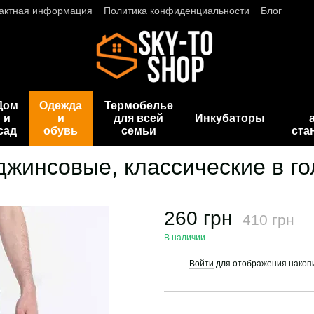
актная информация
Политика конфиденциальности
Блог
Дом
Одежда
Термобелье
и
и
для всей
Инкубаторы
сад
обувь
семьи
ста
жинсовые, классические в го
260 грн
410 грн
В наличии
Войти
для отображения накопи
%