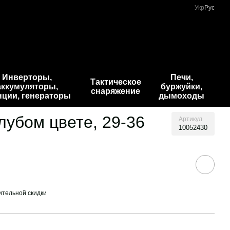
Укр
Рус
Инверторы,
Печи,
Тактическое
аккумуляторы,
буржуйки,
снаряжение
нции, генераторы
дымоходы
лубом цвете, 29-36
Артикул
10052430
тельной скидки