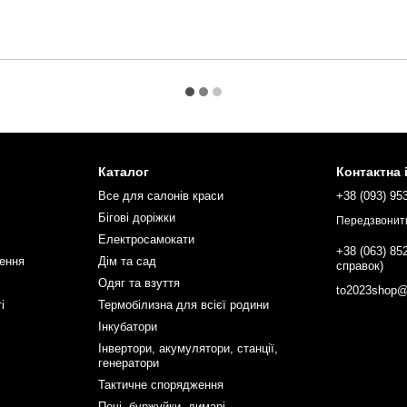
Каталог
Контактна
Все для салонів краси
+38 (093) 95
Бігові доріжки
Передзвонит
Електросамокати
+38 (063) 85
нення
Дім та сад
справок)
Одяг та взуття
to2023shop@
і
Термобілизна для всієї родини
Інкубатори
Інвертори, акумулятори, станції,
генератори
Тактичне спорядження
Печі, буржуйки, димарі