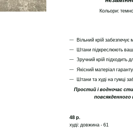
незамінн
Кольори: темно
Вільний крій забезпечує 
Штани підкреслюють ваші
Зручний крій підходить дл
Якісний матеріал гарантує
Штани та худі на гумці з
Простий і водночас ст
повсякденного 
48 р.
худі: довжина - 61