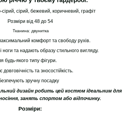
ою річчю у твоєму гардеробі.
-сірий, сірий, бежевий, коричневий, графіт
Розміри від 48 до 54
Тканина: двунитка
максимальний комфорт та свободу рухів.
 ноги та надають образу стильного вигляду.
я будь-якого типу фігури.
 довговічність та зносостійкість.
абезпечують зручну посадку
ильний дизайн робить цей костюм ідеальним для
носіння, занять спортом або відпочинку.
Розміри: