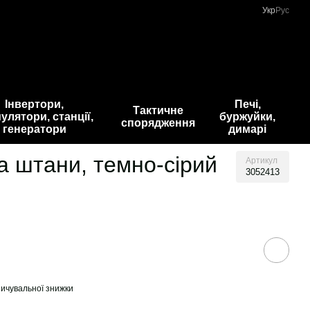
Укр
Рус
Інвертори,
Печі,
Тактичне
улятори, станції,
буржуйки,
спорядження
генератори
димарі
а штани, темно-сірий
Артикул
3052413
ичувальної знижки