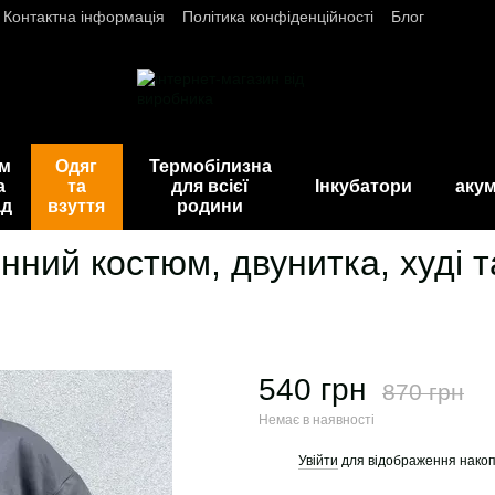
Контактна інформація
Політика конфіденційності
Блог
ім
Одяг
Термобілизна
а
та
для всієї
Інкубатори
акум
ад
взуття
родини
ний костюм, двунитка, худі т
540 грн
870 грн
Немає в наявності
Увійти
для відображення накоп
%