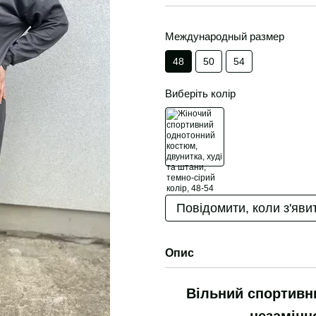
Международный размер
48
50
54
Виберіть колір
Повідомити, коли з'яви
Опис
Вільний спортивн