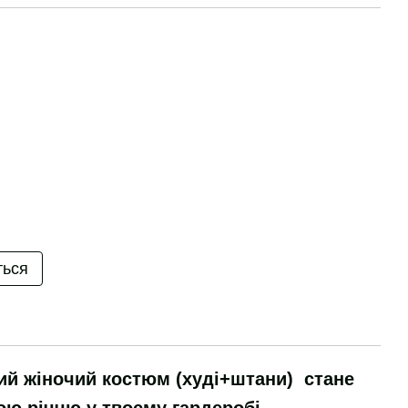
ться
ий жіночий костюм (худі+штани) стане