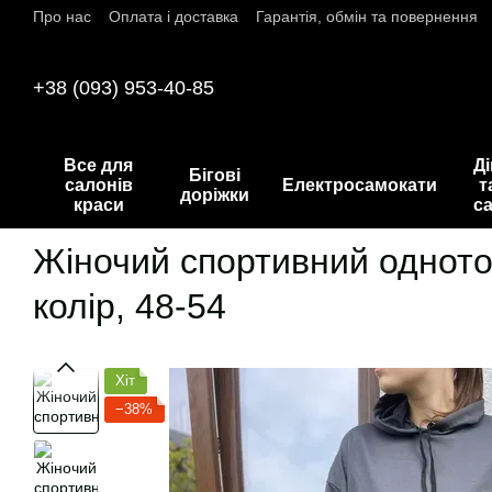
Про нас
Оплата і доставка
Гарантія, обмін та повернення
Перейти до основного контенту
+38 (093) 953-40-85
Все для
Д
Бігові
салонів
Електросамокати
т
доріжки
краси
с
Жіночий спортивний однотон
колір, 48-54
Хіт
−38%