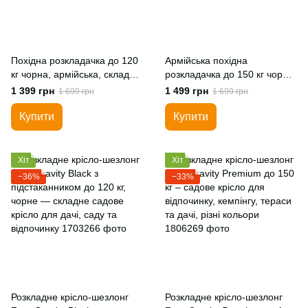
Похідна розкладачка до 120
Армійська похідна
кг чорна, армійська, складне
розкладачка до 150 кг чорна,
туристичне ліжко для
туристичне складне ліжко
1 399 грн
1 499 грн
1 699 грн
1 699 грн
кемпінгу
для кемпінгу, риболовлі,
полювання
Купити
Купити
Хіт
Хіт
−36%
−33%
Розкладне крісло-шезлонг
Розкладне крісло-шезлонг