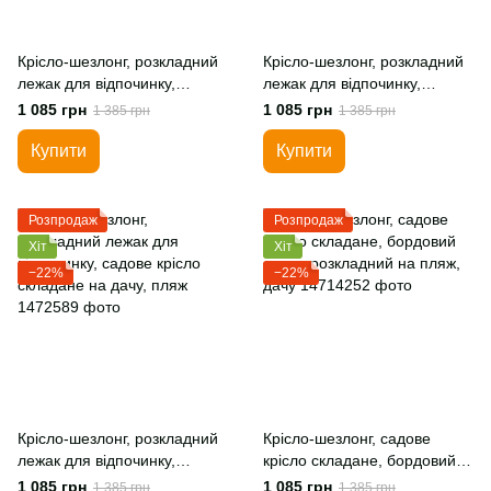
Крісло-шезлонг, розкладний
Крісло-шезлонг, розкладний
лежак для відпочинку,
лежак для відпочинку,
садове крісло складане
садове крісло складане на
1 085 грн
1 085 грн
1 385 грн
1 385 грн
світло-коричневий
дачу, пляж
Купити
Купити
Розпродаж
Розпродаж
Хіт
Хіт
−22%
−22%
Крісло-шезлонг, розкладний
Крісло-шезлонг, садове
лежак для відпочинку,
крісло складане, бордовий
садове крісло складане на
лежак розкладний на пляж,
1 085 грн
1 085 грн
1 385 грн
1 385 грн