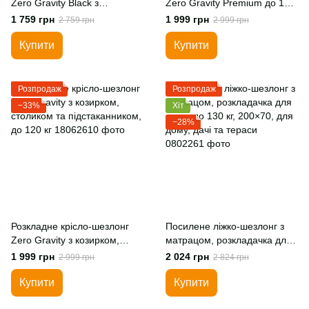
Zero Gravity Black з
Zero Gravity Premium до 150
підстаканником до 120 кг,
кг – садове крісло для
1 759 грн
1 999 грн
2 759 грн
2 999 грн
чорне — складне садове
відпочинку, кемпінгу, тераси
крісло для дачі, саду та
та дачі, різні кольори
Купити
Купити
відпочинку
Розпродаж
Розпродаж
−33%
Хіт
−28%
Розкладне крісло-шезлонг
Посилене ліжко-шезлонг з
Zero Gravity з козирком,
матрацом, розкладачка для
столиком та підстаканником,
дому, до 130 кг, 200×70, для
1 999 грн
2 024 грн
2 999 грн
2 824 грн
до 120 кг
дому, дачі та тераси
Купити
Купити