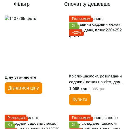
Фільтр
Спочатку дешевше
Розпродаж
Хіт
−22%
Крісло-шезлонг, розкладний
Ціну уточнюйте
садовий лежак на літо, дачу,
пляж
Дізнатися ціну
1 085 грн
1 385 грн
Купити
Розпродаж
Розпродаж
Хіт
Хіт