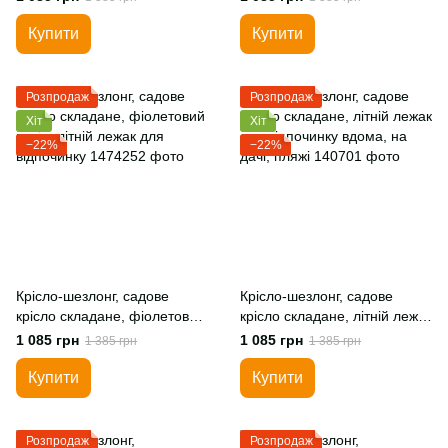
дачу, пляж
дачу
Купити
Купити
Розпродаж
Розпродаж
Хіт
Хіт
−22%
−22%
Крісло-шезлонг, садове
Крісло-шезлонг, садове
крісло складане, фіолетовий
крісло складане, літній лежак
колір, літній лежак для
для відпочинку вдома, на
1 085 грн
1 085 грн
1 385 грн
1 385 грн
відпочинку
дачі, пляжі
Купити
Купити
Розпродаж
Розпродаж