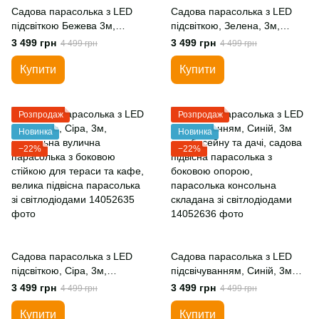
Садова парасолька з LED
Садова парасолька з LED
підсвіткою Бежева 3м,
підсвіткою, Зелена, 3м,
консольна вулична
консольна вулична
3 499 грн
3 499 грн
4 499 грн
4 499 грн
парасолька з боковою
парасолька з боковою
стійкою для тераси та кафе,
стійкою для тераси та кафе,
Купити
Купити
велика підвісна парасолька
велика підвісна парасолька
зі світлодіодами
зі світлодіодами
Розпродаж
Розпродаж
Новинка
Новинка
−22%
−22%
Садова парасолька з LED
Садова парасолька з LED
підсвіткою, Сіра, 3м,
підсвічуванням, Синій, 3м
консольна вулична
для басейну та дачі, садова
3 499 грн
3 499 грн
4 499 грн
4 499 грн
парасолька з боковою
підвісна парасолька з
стійкою для тераси та кафе,
боковою опорою,
Купити
Купити