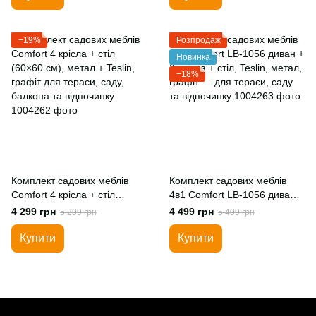
велика підвісна парасолька
парасолька консольна
зі світлодіодами
складана зі світлодіодами
−19%
Розпродаж
Новинка
−18%
Комплект садових меблів
Комплект садових меблів
Comfort 4 крісла + стіл
4в1 Comfort LB-1056 диван +
(60×60 см), метал + Teslin,
2 крісла + стіл, Teslin, метал,
4 299 грн
4 499 грн
5 299 грн
5 499 грн
графіт для тераси, саду,
графіт — для тераси, саду
балкона та відпочинку
та відпочинку
Купити
Купити