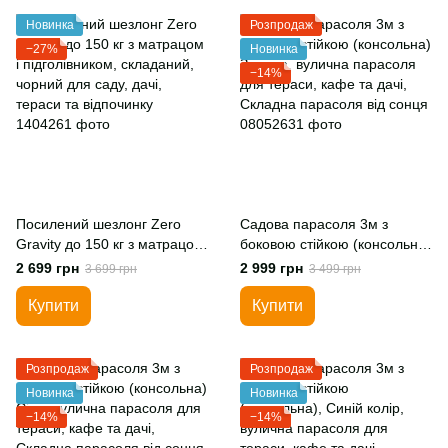
Новинка
Розпродаж
−27%
Новинка
−14%
Посилений шезлонг Zero
Садова парасоля 3м з
Gravity до 150 кг з матрацом
боковою стійкою (консольна)
і підголівником, складаний,
Зелена, вулична парасоля
2 699 грн
2 999 грн
3 699 грн
3 499 грн
чорний для саду, дачі,
для тераси, кафе та дачі,
тераси та відпочинку
Складна парасоля від сонця
Купити
Купити
Розпродаж
Розпродаж
Новинка
Новинка
−14%
−14%