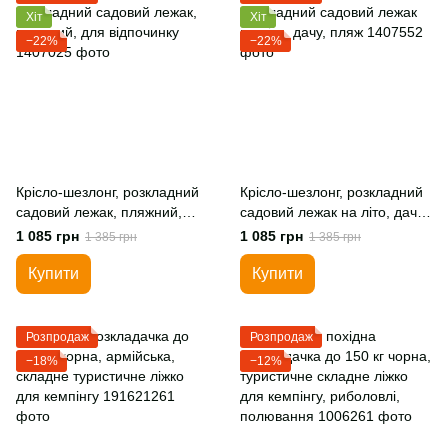
Хіт
Хіт
−22%
−22%
Крісло-шезлонг, розкладний
Крісло-шезлонг, розкладний
садовий лежак, пляжний,
садовий лежак на літо, дачу,
для відпочинку
пляж
1 085 грн
1 085 грн
1 385 грн
1 385 грн
Купити
Купити
Розпродаж
Розпродаж
−18%
−12%