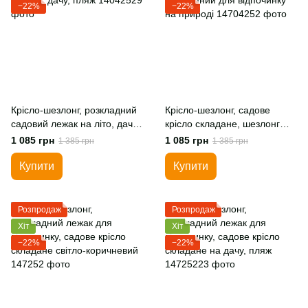
−22%
−22%
Крісло-шезлонг, розкладний
Крісло-шезлонг, садове
садовий лежак на літо, дачу,
крісло складане, шезлонг
пляж
дерев’яний для відпочинку
1 085 грн
1 085 грн
1 385 грн
1 385 грн
на природі
Купити
Купити
Розпродаж
Розпродаж
Хіт
Хіт
−22%
−22%