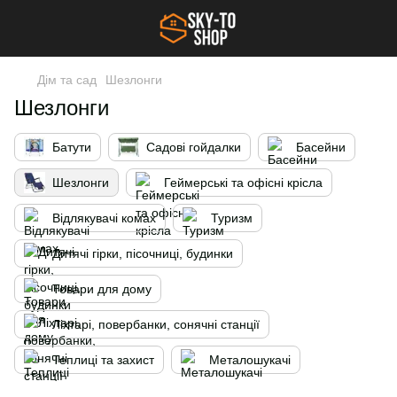
Дім та сад
Шезлонги
Шезлонги
Батути
Садові гойдалки
Басейни
Шезлонги
Геймерські та офісні крісла
Відлякувачі комах
Туризм
Дитячі гірки, пісочниці, будинки
Товари для дому
Ліхтарі, повербанки, сонячні станції
Теплиці та захист
Металошукачі