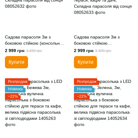
Садова парасоля 3м з
Садова парасоля 3м з
боковою стійкою (консольна)
боковою стійкою
Сіра, вулична парасоля для
(консольна), Синій колір,
2 999 грн
2 999 грн
3 499 грн
3 499 грн
тераси, кафе та дачі,
вулична парасоля для
Складна парасоля від сонця
тераси, кафе та дачі,
Купити
Купити
Складна парасоля від сонця
Розпродаж
Розпродаж
Новинка
Новинка
−22%
−22%