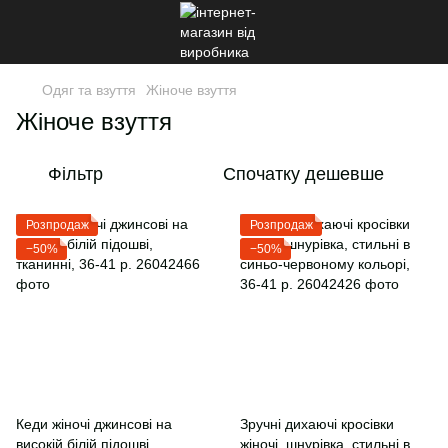
Одяг та взуття
Жіноче взуття
Жіноче взуття
Фільтр
Спочатку дешевше
Розпродаж
Розпродаж
−50%
−50%
Кеди жіночі джинсові на
Зручні дихаючі кросівки
високій білій підошві,
жіночі, шнурівка, стильні в