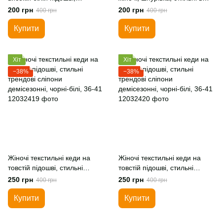
тканинні, 36-41 р.
синьо-червоному кольорі,
200 грн
200 грн
400 грн
400 грн
36-41 р.
Купити
Купити
Хіт
Хіт
−38%
−38%
Жіночі текстильні кеди на
Жіночі текстильні кеди на
товстій підошві, стильні
товстій підошві, стильні
трендові сліпони
трендові сліпони
250 грн
250 грн
400 грн
400 грн
демісезонні, чорні-білі, 36-41
демісезонні, чорні-білі, 36-41
Купити
Купити