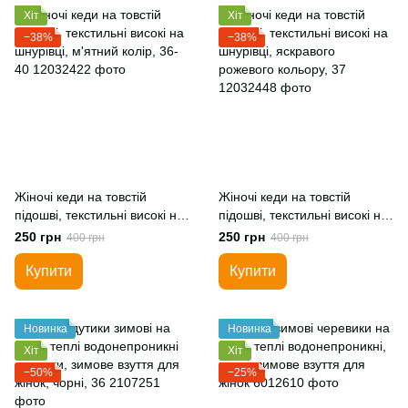
Хіт
Хіт
−38%
−38%
Жіночі кеди на товстій
Жіночі кеди на товстій
підошві, текстильні високі на
підошві, текстильні високі на
шнурівці, м'ятний колір, 36-
шнурівці, яскравого
250 грн
250 грн
400 грн
400 грн
40
рожевого кольору, 37
Купити
Купити
Новинка
Новинка
Хіт
Хіт
−50%
−25%