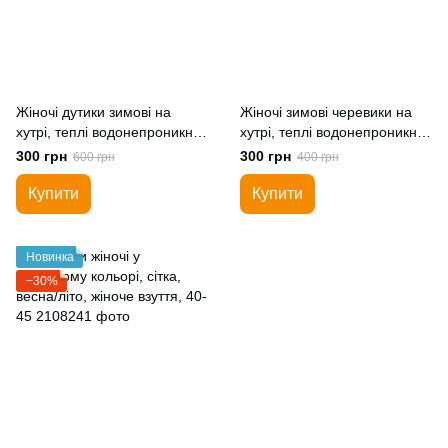
Жіночі дутики зимові на
Жіночі зимові черевики на
хутрі, теплі водонепроникні
хутрі, теплі водонепроникні,
сапожки, зимове взуття для
чорні, зимове взуття для
300 грн
300 грн
600 грн
400 грн
жінок, чорні, 36
жінок
Купити
Купити
Новинка
−30%