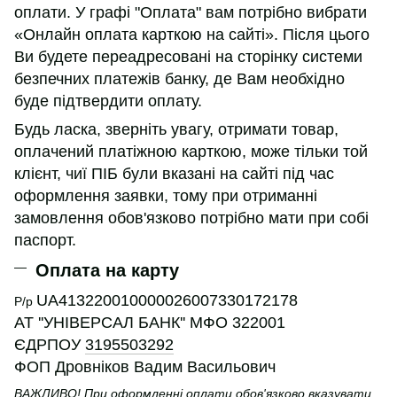
оплати. У графі "Оплата" вам потрібно вибрати
«Онлайн оплата карткою на сайті». Після цього
Ви будете переадресовані на сторінку системи
безпечних платежів банку, де Вам необхідно
буде підтвердити оплату.
Будь ласка, зверніть увагу, отримати товар,
оплачений платіжною карткою, може тільки той
клієнт, чиї ПІБ були вказані на сайті під час
оформлення заявки, тому при отриманні
замовлення обов'язково потрібно мати при собі
паспорт.
Оплата на карту
UA413220010000026007330172178
Р/р
АТ ''УНІВЕРСАЛ БАНК'' МФО 322001
ЄДРПОУ
3195503292
ФОП Дровніков Вадим Васильович
ВАЖЛИВО! При оформленні оплати обов'язково вказувати