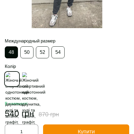
Международный размер
48
50
52
54
Колір
В наявності
540 грн
870 грн
Купити