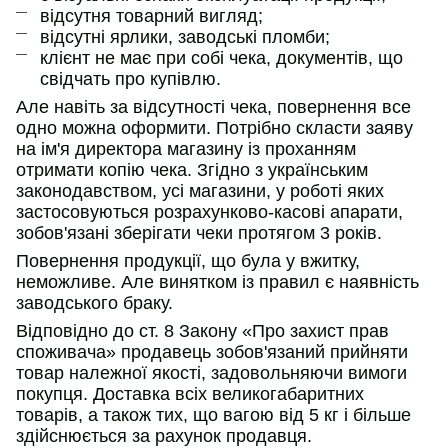
відсутня товарний вигляд;
відсутні ярлики, заводські пломби;
клієнт не має при собі чека, документів, що
свідчать про купівлю.
Але навіть за відсутності чека, повернення все
одно можна оформити. Потрібно скласти заяву
на ім'я директора магазину із проханням
отримати копію чека. Згідно з українським
законодавством, усі магазини, у роботі яких
застосовуються розрахунково-касові апарати,
зобов'язані зберігати чеки протягом 3 років.
Повернення продукції, що була у вжитку,
неможливе. Але винятком із правил є наявність
заводського браку.
Відповідно до ст. 8 Закону «Про захист прав
споживача» продавець зобов'язаний прийняти
товар належної якості, задовольняючи вимоги
покупця. Доставка всіх великогабаритних
товарів, а також тих, що вагою від 5 кг і більше
здійснюється за рахунок продавця.