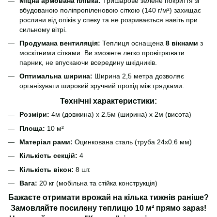
Міцна армована плівка:
Тришарове зелене покриття зі
вбудованою поліпропіленовою сіткою (140 г/м²) захищає
рослини від опіків у спеку та не розривається навіть при
сильному вітрі.
Продумана вентиляція:
Теплиця оснащена
8 вікнами
з
москітними сітками. Ви зможете легко провітрювати
парник, не впускаючи всередину шкідників.
Оптимальна ширина:
Ширина 2,5 метра дозволяє
організувати широкий зручний прохід між грядками.
Технічні характеристики:
Розміри:
4м (довжина) х 2.5м (ширина) х 2м (висота)
Площа:
10 м²
Матеріал рами:
Оцинкована сталь (труба 24х0.6 мм)
Кількість секцій:
4
Кількість вікон:
8 шт.
Вага:
20 кг (мобільна та стійка конструкція)
Бажаєте отримати врожай на кілька тижнів раніше?
Замовляйте посилену теплицю 10 м² прямо зараз!