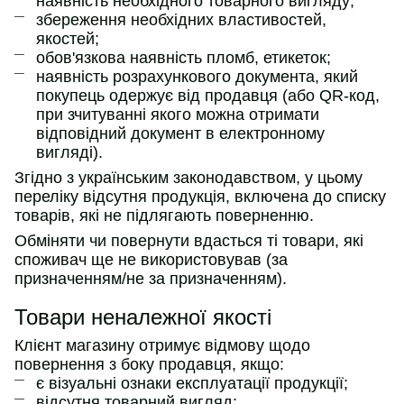
наявність необхідного товарного вигляду;
збереження необхідних властивостей,
якостей;
обов'язкова наявність пломб, етикеток;
наявність розрахункового документа, який
покупець одержує від продавця (або QR-код,
при зчитуванні якого можна отримати
відповідний документ в електронному
вигляді).
Згідно з українським законодавством, у цьому
переліку відсутня продукція, включена до списку
товарів, які не підлягають поверненню.
Обміняти чи повернути вдасться ті товари, які
споживач ще не використовував (за
призначенням/не за призначенням).
Товари неналежної якості
Клієнт магазину отримує відмову щодо
повернення з боку продавця, якщо:
є візуальні ознаки експлуатації продукції;
відсутня товарний вигляд;