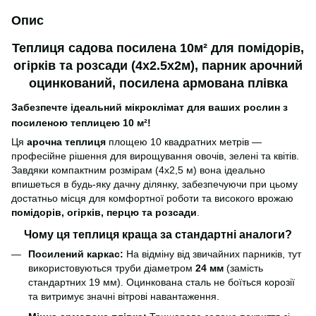
Опис
Теплиця садова посилена 10м² для помідорів,
огірків та розсади (4х2.5х2м), парник арочний
оцинкований, посилена армована плівка
Забезпечте ідеальний мікроклімат для ваших рослин з
посиленою теплицею 10 м²!
Ця
арочна теплиця
площею 10 квадратних метрів —
професійне рішення для вирощування овочів, зелені та квітів.
Завдяки компактним розмірам (4х2,5 м) вона ідеально
впишеться в будь-яку дачну ділянку, забезпечуючи при цьому
достатньо місця для комфортної роботи та високого врожаю
помідорів, огірків, перцю та розсади
.
Чому ця теплиця краща за стандартні аналоги?
Посилений каркас:
На відміну від звичайних парників, тут
використовуються труби діаметром
24 мм
(замість
стандартних 19 мм). Оцинкована сталь не боїться корозії
та витримує значні вітрові навантаження.