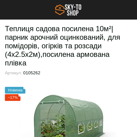
Теплиця садова посилена 10м²|
парник арочний оцинкований, для
помідорів, огірків та розсади
(4х2.5х2м),посилена армована
плівка
Артикул:
0105262
Новинка
−17%