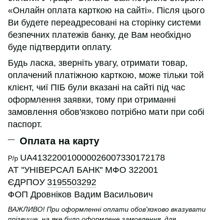
«Онлайн оплата карткою на сайті». Після цього
Ви будете переадресовані на сторінку системи
безпечних платежів банку, де Вам необхідно
буде підтвердити оплату.
Будь ласка, зверніть увагу, отримати товар,
оплачений платіжною карткою, може тільки той
клієнт, чиї ПІБ були вказані на сайті під час
оформлення заявки, тому при отриманні
замовлення обов'язково потрібно мати при собі
паспорт.
Оплата на карту
UA413220010000026007330172178
Р/р
АТ ''УНІВЕРСАЛ БАНК'' МФО 322001
ЄДРПОУ
3195503292
ФОП Дровніков Вадим Васильович
ВАЖЛИВО! При оформленні оплати обов'язково вказувати
прізвище, на яке було оформлене замовлення, для