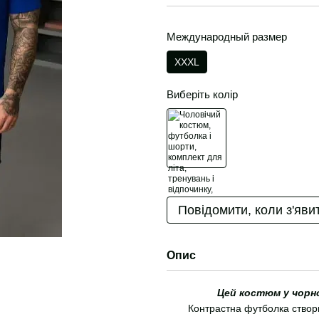
Международный размер
XXXL
Виберіть колір
Повідомити, коли з'яви
Опис
Цей костюм у чорно
Контрастна футболка створю