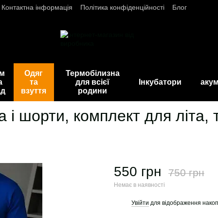
Контактна інформація
Політика конфіденційності
Блог
ім
Одяг
Термобілизна
а
та
для всієї
Інкубатори
акум
ад
взуття
родини
 і шорти, комплект для літа, 
550 грн
750 грн
Немає в наявності
Увійти
для відображення накоп
%