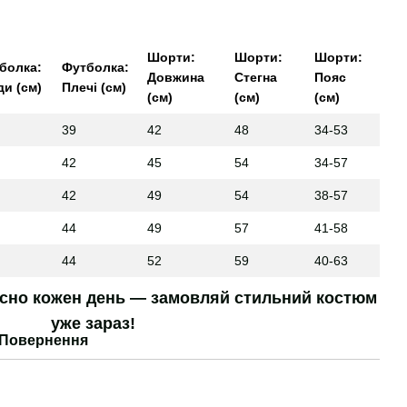
Шорти:
Шорти:
Шорти:
болка:
Футболка:
Довжина
Стегна
Пояс
ди (см)
Плечі (см)
(см)
(см)
(см)
39
42
48
34-53
42
45
54
34-57
42
49
54
38-57
44
49
57
41-58
44
52
59
40-63
асно кожен день — замовляй стильний костюм
уже зараз!
Повернення