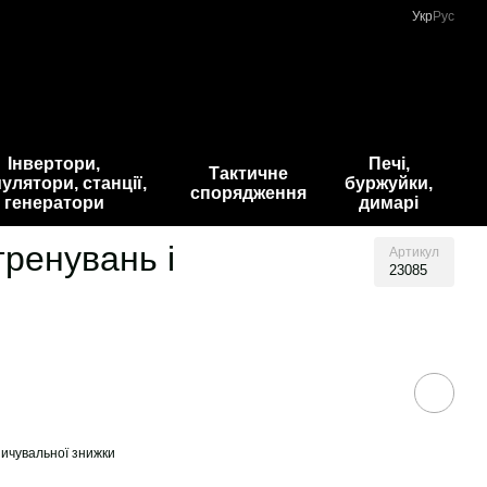
Укр
Рус
Інвертори,
Печі,
Тактичне
улятори, станції,
буржуйки,
спорядження
генератори
димарі
тренувань і
Артикул
23085
ичувальної знижки