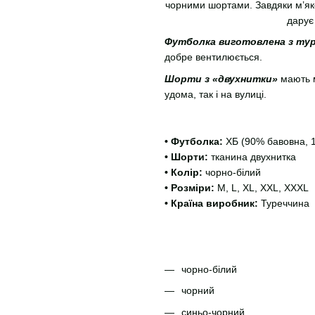
чорними шортами. Завдяки м’яко
дарує
Футболка виготовлена з тур
добре вентилюється.
Шорти з «двухнитки»
мають м
удома, так і на вулиці.
• Футболка:
ХБ (90% бавовна, 
• Шорти:
тканина двухнитка
• Колір:
чорно-білий
• Розміри:
M, L, XL, XXL, XXXL
• Країна виробник:
Туреччина
чорно-білий
чорний
синьо-чорний