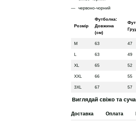
червоно-чорний
Футболка:
Фут
Розмір
Довжина
Гру
(см)
M
63
47
L
63
49
XL
65
52
XXL
66
55
3XL
67
57
Виглядай свіжо та суч
Доставка
Оплата