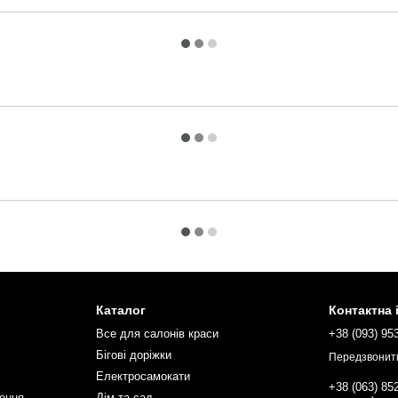
Каталог
Контактна
Все для салонів краси
+38 (093) 95
Бігові доріжки
Передзвонит
Електросамокати
+38 (063) 85
нення
Дім та сад