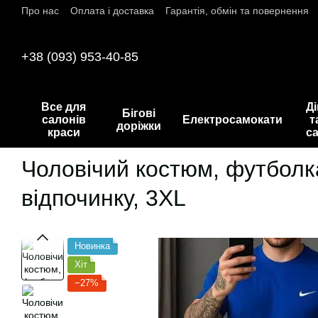
Про нас
Оплата і доставка
Гарантія, обмін та повернення
Перейти до основного контенту
+38 (093) 953-40-85
Все для
Д
Бігові
салонів
Електросамокати
т
доріжки
краси
с
Чоловічий костюм, футболка
відпочинку, 3XL
Новинка
Хіт
−27%