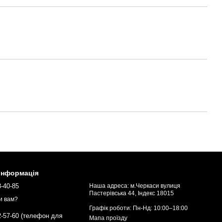
 інформація
3-40-85
Наша адреса: м.Черкаси вулиця
Пастерівська 44, Індекс 18015
и вам?
Графік роботи: Пн-Нд: 10:00–18:00
2-57-60 (телефон для
Мапа проїзду